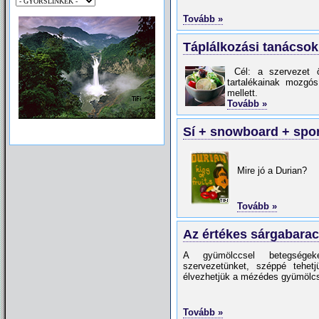
Tovább »
Táplálkozási tanácso
Cél: a szervezet ö
tartalékainak mozgós
mellett.
Tovább »
Egészséges környezet
Sí + snowboard + spor
Mire jó a Durian?
Tovább »
Az értékes sárgabara
A gyümölccsel betegségeke
szervezetünket, széppé tehet
élvezhetjük a mézédes gyümölc
Tovább »