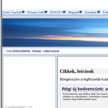
Nyitó
StarLife
OrGano Gold
NEWAYS
Magazin
Termékek
Üzle
www.TISZTAFRISS.hu
Magazin
Cikkek, leírások
//
/
/
Cikkek, leírások
Böngésszen a legfrissebb kut
Régi új kedvencünk: 
A borsmentát már időtlen idők óta haszn
célokra és szándékkal. Számtalan haszn
mivolta még értékesebbé teszi.