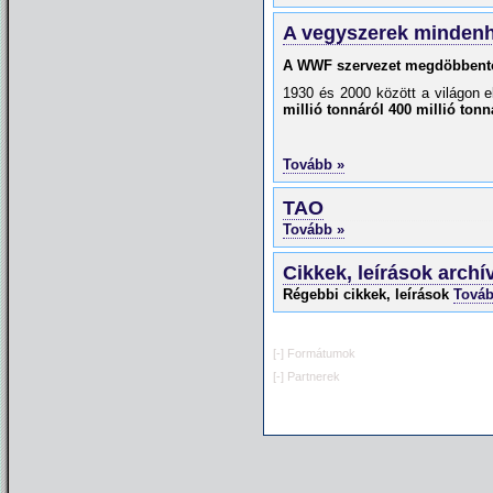
A vegyszerek mindenh
A WWF szervezet megdöbbentő
1930 és 2000 között a világon e
millió tonnáról 400 millió tonn
Tovább »
TAO
Tovább »
Cikkek, leírások arch
Régebbi cikkek, leírások
Továb
[-]
Formátumok
[-]
Partnerek