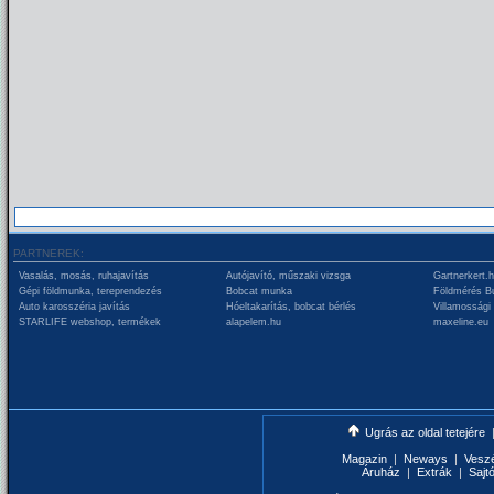
PARTNEREK:
Vasalás, mosás, ruhajavítás
Autójavító, műszaki vizsga
Gartnerkert.
Gépi földmunka, tereprendezés
Bobcat munka
Földmérés B
Auto karosszéria javítás
Hóeltakarítás, bobcat bérlés
Villamossági
STARLIFE webshop, termékek
alapelem.hu
maxeline.eu
Ugrás az oldal tetejére
Magazin
|
Neways
|
Vesz
Áruház
|
Extrák
|
Sajt